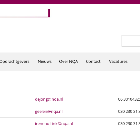
Zoeken
Zoekv
Opdrachtgevers
Nieuws
Over NQA
Contact
Vacatures
dejong@nqa.nl
06 3010432
geelen@nqa.nl
030 230 31 
irenehoitink@nqa.nl
030 230 31 