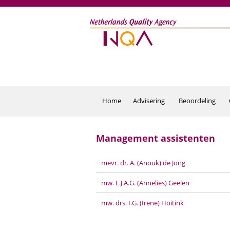
Overslaan en naar de inhoud gaan
Home
Advisering
Beoordeling
Management assistenten
mevr. dr. A. (Anouk) de Jong
mw. E.J.A.G. (Annelies) Geelen
mw. drs. I.G. (Irene) Hoitink