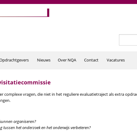
Zoeken
Zoekv
Opdrachtgevers
Nieuws
Over NQA
Contact
Vacatures
visitatiecommissie
er complexe vragen, die niet in het reguliere evaluatietraject als extra
angen.
 kunnen organiseren?
 tussen het onderzoek en het onderwijs verbeteren?