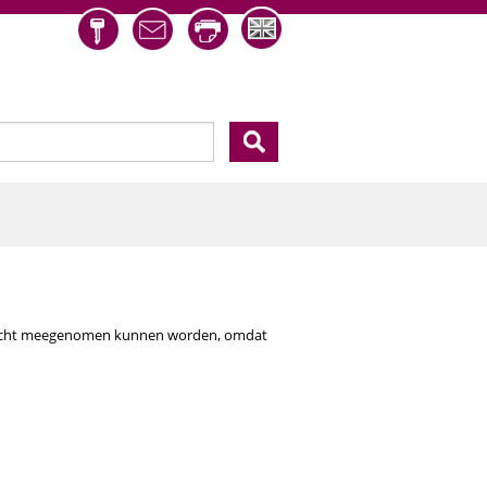
eld
 opdracht meegenomen kunnen worden, omdat