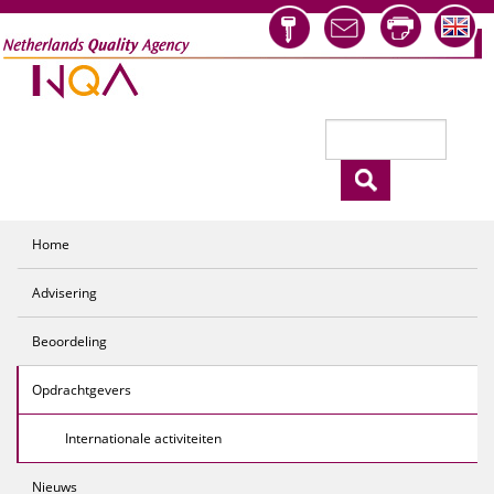
Overslaan en naar de inhoud gaan
Zoeken
Zoekveld
Home
Advisering
Beoordeling
Opdrachtgevers
Internationale activiteiten
Nieuws