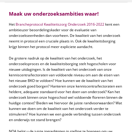
Maak uw onderzoeksambities waar!
Het
Brancheprotocol Kwaliteitszorg Onderzoek 2016-2022
kent een
ambitieuzer beoordelingskader voor de evaluatie van
onderzoekseenheden dan voorheen. De kwaliteit van het onderzoek
neemt in protocol een cruciale plaats in. Ook de kwaliteitsborging
krijgt binnen het protocol meer expliciete aandacht.
De grotere nadruk op de kwaliteit van het onderzoek, het
onderzoeksproces en de kwaliteitsborging stelt hogescholen voor
nieuwe uitdagingen. Is de kwaliteit van het onderzoek van onze
kenniscentra/lectoraten van voldoende niveau om aan de eisen van
het nieuwe BKO te voldoen? Hoe kunnen we de kwaliteit van het
onderzoek goed borgen? Hanteren onze kenniscentra/lectoraten een
heldere, adequate standaard voor het doen van onderzoek? Kan het
onderzoek binnen onze hogeschool wel voldoende floreren binnen de
huidige context? Bieden we hiervoor de juiste randvoorwaarden? Wat
kunnen we doen om de kwaliteit van het onderzoek verder te
stimuleren? Hoe kunnen we een goede verbinding tussen onderzoek
en onderwijs tot stand brengen?
NQA helpt u de juiste ingrediënten in stelling te brengen om uw