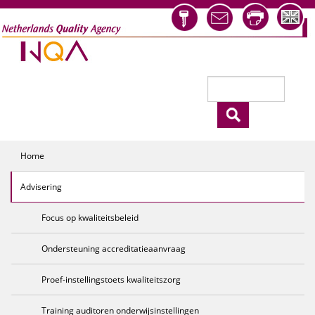
Overslaan en naar de inhoud gaan
Zoeken
Zoekveld
Home
Advisering
Focus op kwaliteitsbeleid
Ondersteuning accreditatieaanvraag
Proef-instellingstoets kwaliteitszorg
Training auditoren onderwijsinstellingen