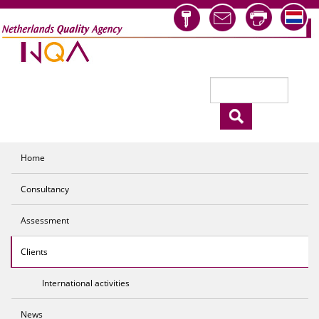
Skip to main content
Search
Search form
Home
Consultancy
Assessment
Clients
International activities
News